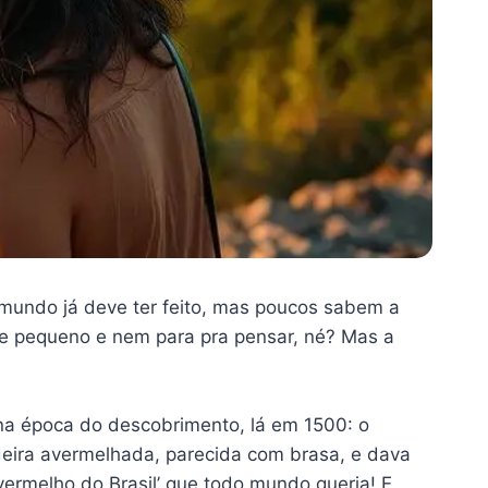
 mundo já deve ter feito, mas poucos sabem a
sde pequeno e nem para pra pensar, né? Mas a
o na época do descobrimento, lá em 1500: o
deira avermelhada, parecida com brasa, e dava
vermelho do Brasil’ que todo mundo queria! E