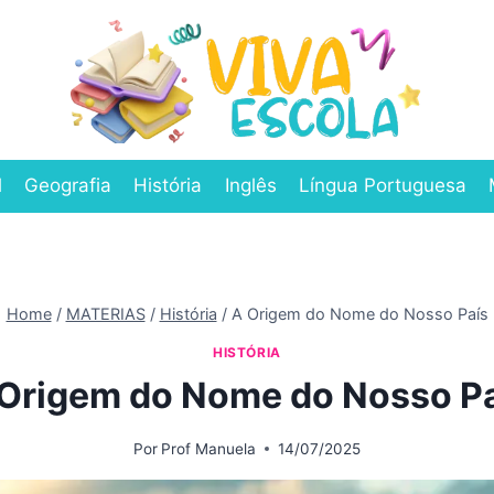
l
Geografia
História
Inglês
Língua Portuguesa
Home
/
MATERIAS
/
História
/
A Origem do Nome do Nosso País
HISTÓRIA
Origem do Nome do Nosso P
Por
Prof Manuela
14/07/2025