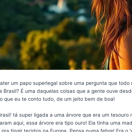
 bater um papo superlegal sobre uma pergunta que todo
ama Brasil? É uma daquelas coisas que a gente ouve de
o que eu te conto tudo, de um jeito bem de boa!
‘Brasil’ tá super ligada a uma árvore que era um tesour
ram aqui, essa árvore era tipo ouro! Ela tinha uma ma
ra tingir tecidos na Europa. Pensa numa febre! Era o ‘