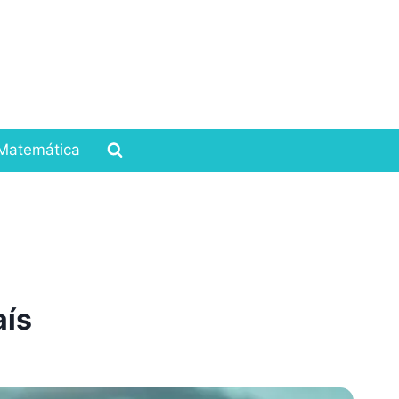
Matemática
aís