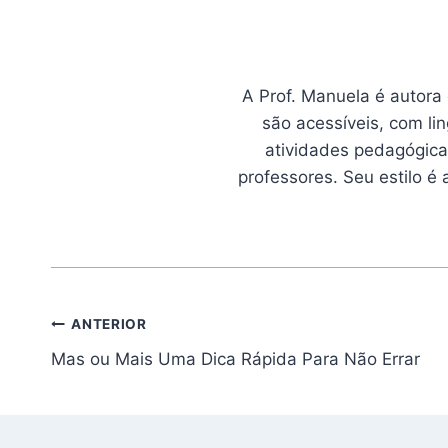
A Prof. Manuela é autora
são acessíveis, com li
atividades pedagógicas
professores. Seu estilo é
Navegação
ANTERIOR
Mas ou Mais Uma Dica Rápida Para Não Errar
de
Post