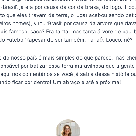
Brasil’, já era por causa da cor da brasa, do fogo. Tip
duto que eles tiravam da terra, o lugar acabou sendo b
eiros nomes), virou ‘Brasil’ por causa da árvore que dav
is famoso, saca? Era tanta, mas tanta árvore de pau-b
 do Futebol’ (apesar de ser também, haha!). Louco, né?
e do nosso país é mais simples do que parece, mas cheia
ponsável por batizar essa terra maravilhosa que a gent
aqui nos comentários se você já sabia dessa história o
ndo ficar por dentro! Um abraço e até a próxima!