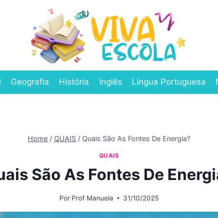
l
Geografia
História
Inglês
Língua Portuguesa
Home
/
QUAIS
/
Quais São As Fontes De Energia?
QUAIS
uais São As Fontes De Energi
Por
Prof Manuela
31/10/2025