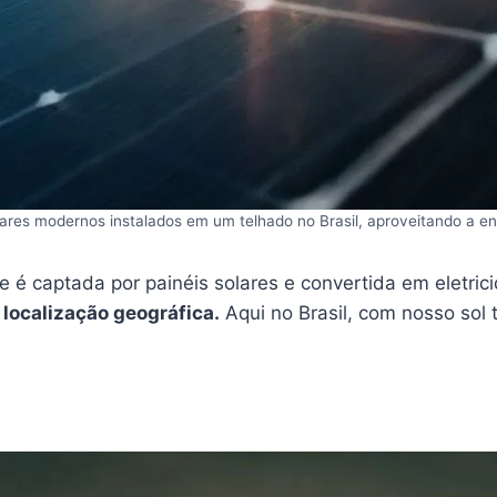
lares modernos instalados em um telhado no Brasil, aproveitando a ene
ue é captada por painéis solares e convertida em eletri
 localização geográfica.
Aqui no Brasil, com nosso sol 