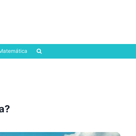
Matemática
a?