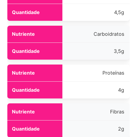
4,5g
Carboidratos
3,5g
Proteínas
4g
Fibras
2g