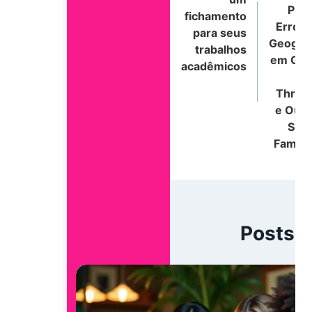
Pior
fichamento
Post
Erros 
para seus
Geograf
trabalhos
em Ga
acadêmicos
Thron
e Outr
Séri
Famos
Posts S