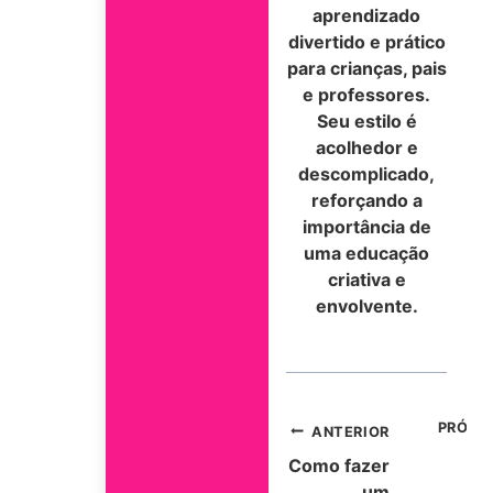
aprendizado
divertido e prático
para crianças, pais
e professores.
Seu estilo é
acolhedor e
descomplicado,
reforçando a
importância de
uma educação
criativa e
envolvente.
PRÓXI
Navegação
ANTERIOR
Como fazer
de
Os
um