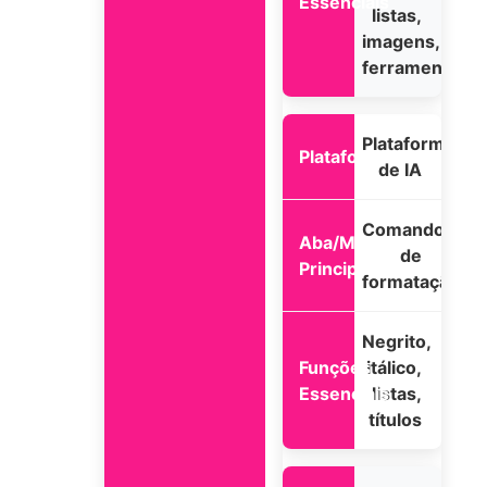
listas,
imagens,
ferramentas
Plataformas
de IA
Comandos
de
formatação
Negrito,
itálico,
listas,
títulos