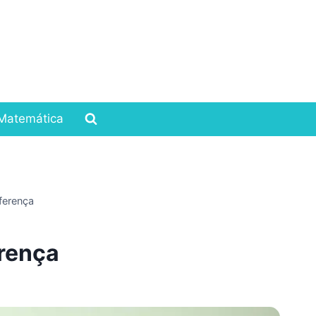
Matemática
ferença
erença