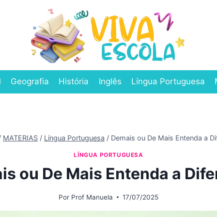
l
Geografia
História
Inglês
Língua Portuguesa
/
MATERIAS
/
Língua Portuguesa
/
Demais ou De Mais Entenda a Di
LÍNGUA PORTUGUESA
s ou De Mais Entenda a Dif
Por
Prof Manuela
17/07/2025