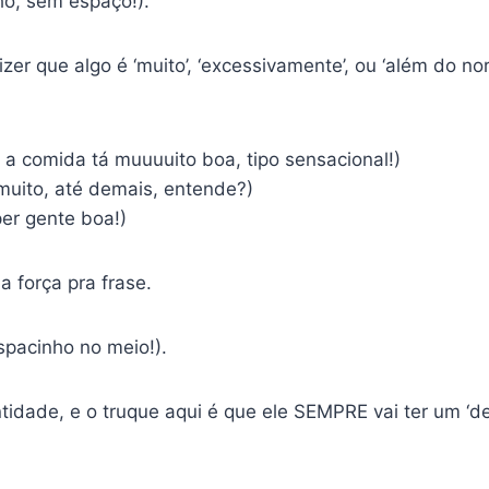
ho, sem espaço!).
izer que algo é ‘muito’, ‘excessivamente’, ou ‘além do n
 a comida tá muuuuito boa, tipo sensacional!)
 muito, até demais, entende?)
uper gente boa!)
 força pra frase.
spacinho no meio!).
ntidade, e o truque aqui é que ele SEMPRE vai ter um ‘