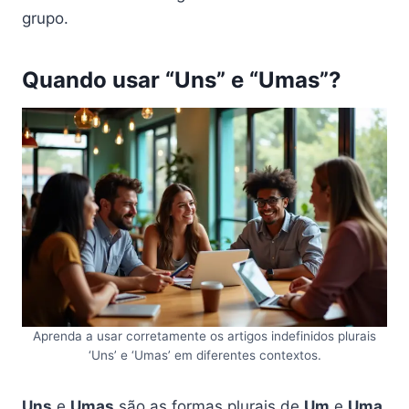
grupo.
Quando usar “Uns” e “Umas”?
Aprenda a usar corretamente os artigos indefinidos plurais
‘Uns’ e ‘Umas’ em diferentes contextos.
Uns
e
Umas
são as formas plurais de
Um
e
Uma
,