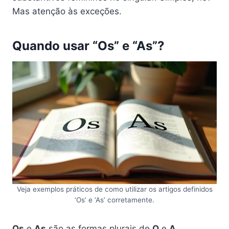
Mas atenção às exceções.
Quando usar “Os” e “As”?
Veja exemplos práticos de como utilizar os artigos definidos
‘Os’ e ‘As’ corretamente.
Os
e
As
são as formas plurais de
O
e
A
,