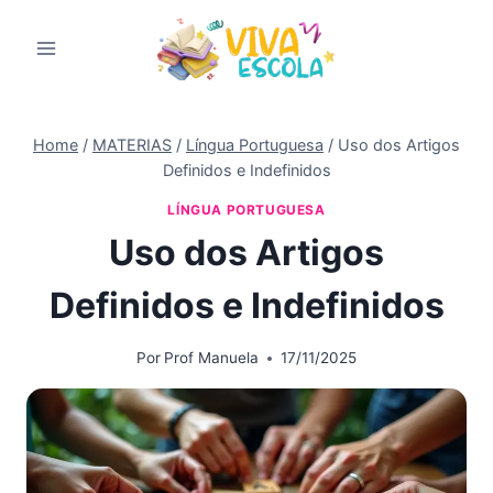
Pular
para
o
Conteúdo
Home
/
MATERIAS
/
Língua Portuguesa
/
Uso dos Artigos
Definidos e Indefinidos
LÍNGUA PORTUGUESA
Uso dos Artigos
Definidos e Indefinidos
Por
Prof Manuela
17/11/2025