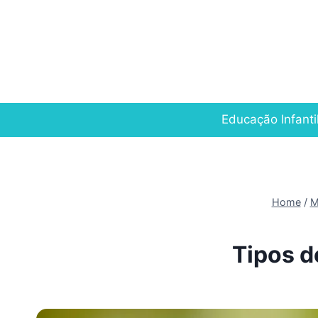
Pular
para
o
Conteúdo
Educação Infanti
Home
/
M
Tipos d