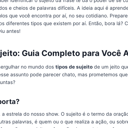
er identificar o sujeito da frase te dá o poder de se 
s e cheios de palavras difíceis. A ideia aqui é aprende
os que você encontra por aí, no seu cotidiano. Prepar
o os diferentes tipos que existem por aí. Então, bora l
iu antes!
eito: Guia Completo para Você A
mergulhar no mundo dos
tipos de sujeito
de um jeito qu
sse assunto pode parecer chato, mas prometemos que, a
juntas?
porta?
, a estrela do nosso show. O sujeito é o termo da oraç
utras palavras, é quem ou o que realiza a ação, ou sobr