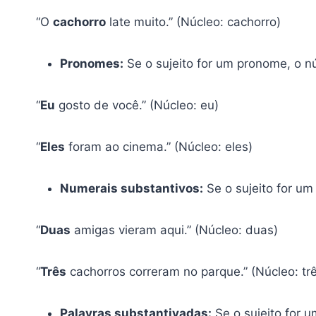
“O
cachorro
late muito.” (Núcleo: cachorro)
Pronomes:
Se o sujeito for um pronome, o n
“
Eu
gosto de você.” (Núcleo: eu)
“
Eles
foram ao cinema.” (Núcleo: eles)
Numerais substantivos:
Se o sujeito for um
“
Duas
amigas vieram aqui.” (Núcleo: duas)
“
Três
cachorros correram no parque.” (Núcleo: tr
Palavras substantivadas:
Se o sujeito for u