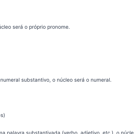
úcleo será o próprio pronome.
 numeral substantivo, o núcleo será o numeral.
ês)
ma palavra substantivada (verbo, adjetivo, etc.), o núcl