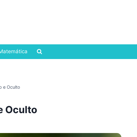
Matemática
o e Oculto
e Oculto