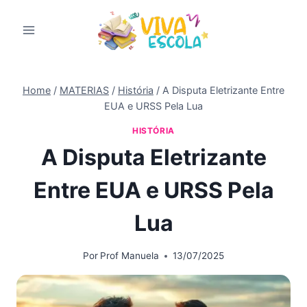
Pular
para
o
Conteúdo
Home
/
MATERIAS
/
História
/
A Disputa Eletrizante Entre
EUA e URSS Pela Lua
HISTÓRIA
A Disputa Eletrizante
Entre EUA e URSS Pela
Lua
Por
Prof Manuela
13/07/2025