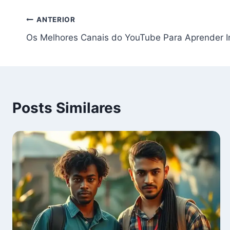
Navegação
ANTERIOR
Os Melhores Canais do YouTube Para Aprender I
de
Post
Posts Similares