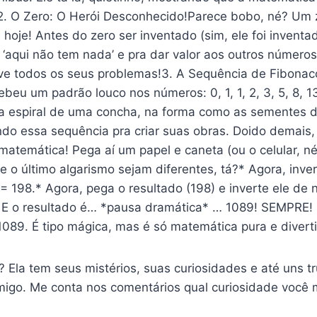
2. O Zero: O Herói Desconhecido!Parece bobo, né? Um 
oje! Antes do zero ser inventado (sim, ele foi inventad
er ‘aqui não tem nada’ e pra dar valor aos outros número
lve todos os seus problemas!3. A Sequência de Fibonacc
ebeu um padrão louco nos números: 0, 1, 1, 2, 3, 5, 8, 
a espiral de uma concha, na forma como as sementes d
ando essa sequência pra criar suas obras. Doido demai
temática! Pega aí um papel e caneta (ou o celular, né
 o último algarismo sejam diferentes, tá?* Agora, inve
 198.* Agora, pega o resultado (198) e inverte ele de 
.* E o resultado é… *pausa dramática* … 1089! SEMPRE
 1089. É tipo mágica, mas é só matemática pura e divert
Ela tem seus mistérios, suas curiosidades e até uns tr
go. Me conta nos comentários qual curiosidade você m