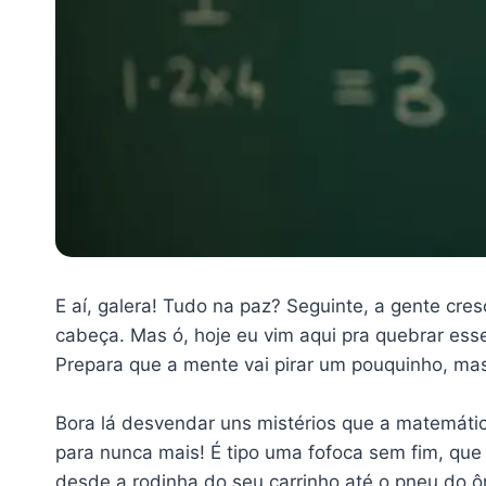
E aí, galera! Tudo na paz? Seguinte, a gente cr
cabeça. Mas ó, hoje eu vim aqui pra quebrar ess
Prepara que a mente vai pirar um pouquinho, mas
Bora lá desvendar uns mistérios que a matemática
para nunca mais! É tipo uma fofoca sem fim, que
desde a rodinha do seu carrinho até o pneu do ô