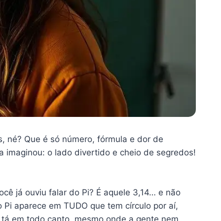
s, né? Que é só número, fórmula e dor de
 imaginou: o lado divertido e cheio de segredos!
cê já ouviu falar do Pi? É aquele 3,14… e não
o Pi aparece em TUDO que tem círculo por aí,
ca tá em todo canto, mesmo onde a gente nem