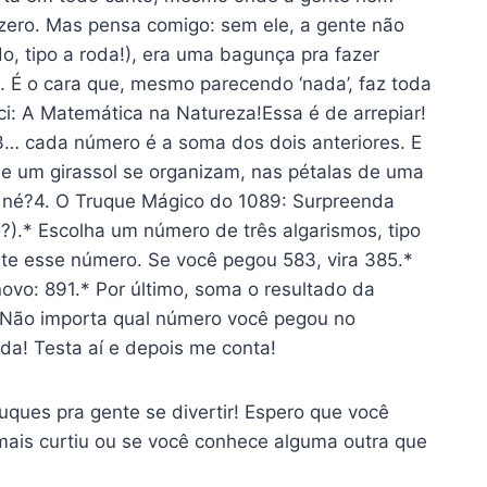
zero. Mas pensa comigo: sem ele, a gente não
o, tipo a roda!), era uma bagunça pra fazer
s. É o cara que, mesmo parecendo ‘nada’, faz toda
i: A Matemática na Natureza!Essa é de arrepiar!
13… cada número é a soma dos dois anteriores. E
e um girassol se organizam, nas pétalas de uma
s, né?4. O Truque Mágico do 1089: Surpreenda
?).* Escolha um número de três algarismos, tipo
rte esse número. Se você pegou 583, vira 385.*
novo: 891.* Por último, soma o resultado da
! Não importa qual número você pegou no
ida! Testa aí e depois me conta!
uques pra gente se divertir! Espero que você
ais curtiu ou se você conhece alguma outra que