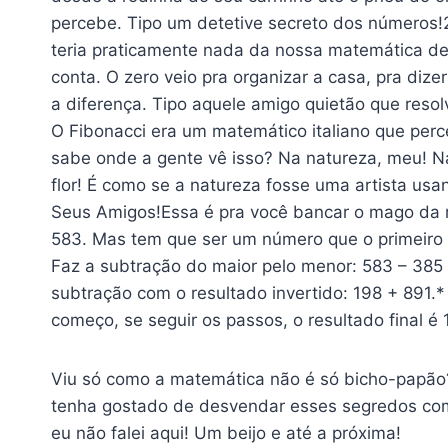
percebe. Tipo um detetive secreto dos números!
teria praticamente nada da nossa matemática de h
conta. O zero veio pra organizar a casa, pra diz
a diferença. Tipo aquele amigo quietão que reso
O Fibonacci era um matemático italiano que perc
sabe onde a gente vê isso? Na natureza, meu! N
flor! É como se a natureza fosse uma artista us
Seus Amigos!Essa é pra você bancar o mago da ma
583. Mas tem que ser um número que o primeiro e
Faz a subtração do maior pelo menor: 583 – 385 =
subtração com o resultado invertido: 198 + 891
começo, se seguir os passos, o resultado final é
Viu só como a matemática não é só bicho-papão? 
tenha gostado de desvendar esses segredos comi
eu não falei aqui! Um beijo e até a próxima!