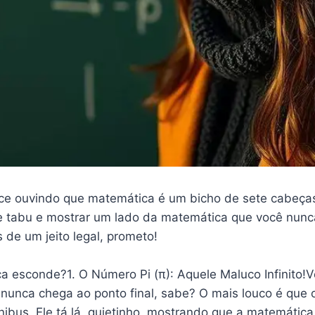
esce ouvindo que matemática é um bicho de sete cabeça
e tabu e mostrar um lado da matemática que você nunca
 de um jeito legal, prometo!
 esconde?1. O Número Pi (π): Aquele Maluco Infinito!Vo
 nunca chega ao ponto final, sabe? O mais louco é que 
nibus. Ele tá lá, quietinho, mostrando que a matemáti