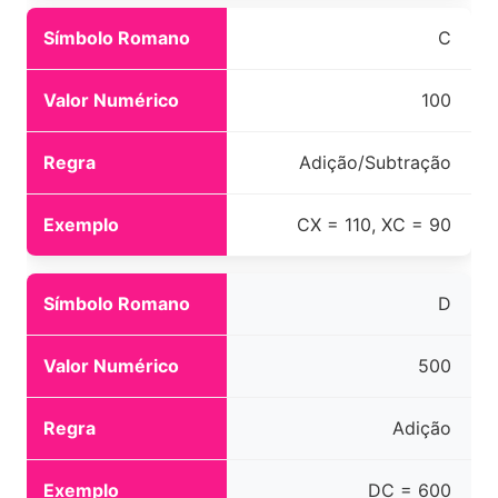
C
100
Adição/Subtração
CX = 110, XC = 90
D
500
Adição
DC = 600