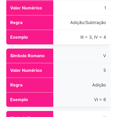
1
Adição/Subtração
III = 3, IV = 4
V
5
Adição
VI = 6