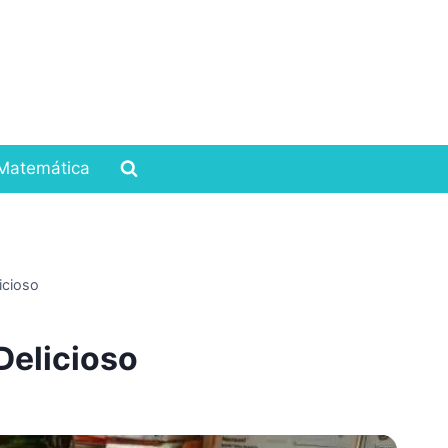
Matemática
icioso
Delicioso