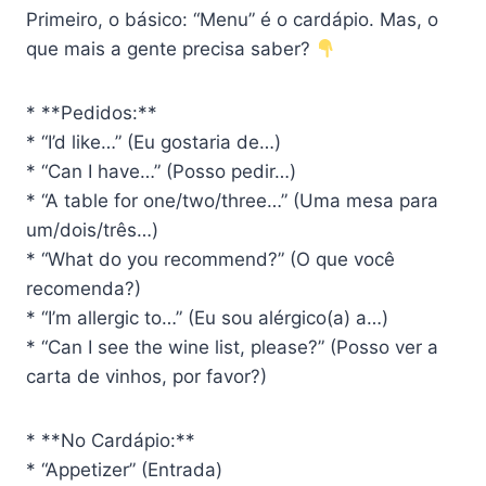
Primeiro, o básico: “Menu” é o cardápio. Mas, o
que mais a gente precisa saber?
* **Pedidos:**
* “I’d like…” (Eu gostaria de…)
* “Can I have…” (Posso pedir…)
* “A table for one/two/three…” (Uma mesa para
um/dois/três…)
* “What do you recommend?” (O que você
recomenda?)
* “I’m allergic to…” (Eu sou alérgico(a) a…)
* “Can I see the wine list, please?” (Posso ver a
carta de vinhos, por favor?)
* **No Cardápio:**
* “Appetizer” (Entrada)